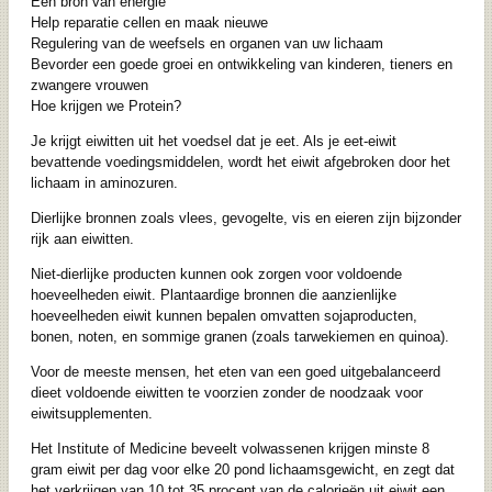
Een bron van energie
Help reparatie cellen en maak nieuwe
Regulering van de weefsels en organen van uw lichaam
Bevorder een goede groei en ontwikkeling van kinderen, tieners en
zwangere vrouwen
Hoe krijgen we Protein?
Je krijgt eiwitten uit het voedsel dat je eet. Als je eet-eiwit
bevattende voedingsmiddelen, wordt het eiwit afgebroken door het
lichaam in aminozuren.
Dierlijke bronnen zoals vlees, gevogelte, vis en eieren zijn bijzonder
rijk aan eiwitten.
Niet-dierlijke producten kunnen ook zorgen voor voldoende
hoeveelheden eiwit. Plantaardige bronnen die aanzienlijke
hoeveelheden eiwit kunnen bepalen omvatten sojaproducten,
bonen, noten, en sommige granen (zoals tarwekiemen en quinoa).
Voor de meeste mensen, het eten van een goed uitgebalanceerd
dieet voldoende eiwitten te voorzien zonder de noodzaak voor
eiwitsupplementen.
Het Institute of Medicine beveelt volwassenen krijgen minste 8
gram eiwit per dag voor elke 20 pond lichaamsgewicht, en zegt dat
het verkrijgen van 10 tot 35 procent van de calorieën uit eiwit een