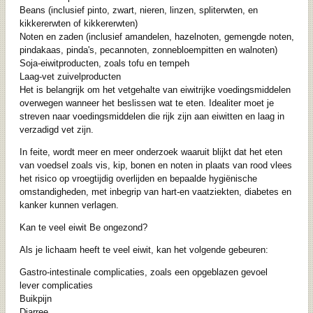
Beans (inclusief pinto, zwart, nieren, linzen, spliterwten, en
kikkererwten of kikkererwten)
Noten en zaden (inclusief amandelen, hazelnoten, gemengde noten,
pindakaas, pinda's, pecannoten, zonnebloempitten en walnoten)
Soja-eiwitproducten, zoals tofu en tempeh
Laag-vet zuivelproducten
Het is belangrijk om het vetgehalte van eiwitrijke voedingsmiddelen
overwegen wanneer het beslissen wat te eten. Idealiter moet je
streven naar voedingsmiddelen die rijk zijn aan eiwitten en laag in
verzadigd vet zijn.
In feite, wordt meer en meer onderzoek waaruit blijkt dat het eten
van voedsel zoals vis, kip, bonen en noten in plaats van rood vlees
het risico op vroegtijdig overlijden en bepaalde hygiënische
omstandigheden, met inbegrip van hart-en vaatziekten, diabetes en
kanker kunnen verlagen.
Kan te veel eiwit Be ongezond?
Als je lichaam heeft te veel eiwit, kan het volgende gebeuren:
Gastro-intestinale complicaties, zoals een opgeblazen gevoel
lever complicaties
Buikpijn
Diarree